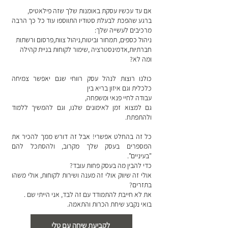
אם עד עכשיו עסקת באומנות שלך שזה פילאטיס,
ברגע שהפכת לבעלת סטודיו התווספו עוד כל כך הרבה
מרכיבים לעשייה שלך:
ניהול כספים, תמחור וביטוח,ניהול צוות,פרסום ורשתות
חברתיות,אדמינסטרציה ,שימור לקוחות בניית קהילה
ומה לא?
כולנו רוצות לנהל עסק רווחי שגם יאפשר צמיחה
כלכלית וגם איזון בריא בין
עבודה לחיי פנאי ומשפחה,
גם למצוא זמן לאימונים שלנו, וגם להמשיך ללמוד
ולהתפתח.
כל זה בהחלט אפשרי! אבל זה דורש ממך להכיר את
המספרים בעסק שלך מקרוב, ולהסתכל להם
"בעיניים".
כדי להבין מה בעסק פחות עובד?
אולי זה שיווק אולי זה מענה ושירות לקוחות, אולי משהו
בתזרים?
את לא חייבת להתמודד עם זה לבד, אני הייתי שם .
בואי נקבע שיחת הכרות והתאמה.
לקביעת שיחה עם טלי