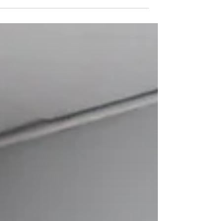
המחקר סוף-סוף מתחיל ליישר קו עם מה שמורות תנועה רבות
יודעות intuitively כבר שנים: הגוף הנשי איננו “גרסה רכה” ש
הגוף הגברי. הוא פועל לפי מחזוריות הורמונלית, עצבית ומטבו
שמעצבת את האנרגיה, הכוח, ההתאוששות והבריאות ארוכת
הטווח של נשים.